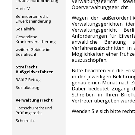
- BAföG Rückforderung
Verwaltungsgericht so
Oberverwaltungsgericht.
Hartz IV
Behindertenrecht
Wegen der außerordentli
Erwerbsminderung
Verwaltungsgerichten (der
Sozialhilfe
Verwaltungsgericht Be
Anforderungen für Eilverfa
Gesetzliche
anwaltliche Beratung 
Krankenversicherung
Verfahrensabschnitten in
weitere Gebiete im
Möglichkeiten einer frühze
Sozialrecht
auszuschöpfen.
Strafrecht
Bitte beachten Sie die Fri
Bußgeldverfahren
in der jeweiligen Belehrun
BAföG Betrug
genau einen Monat nach Zu
Sozialbetrug
Dabei bedeutet Zugang d
Schreiben in Ihren Brief
Verwaltungsrecht
Vertreter übergeben wurde
Hochschulrecht und
Wenden Sie sich bitte recht
Prüfungsrecht
Schulrecht