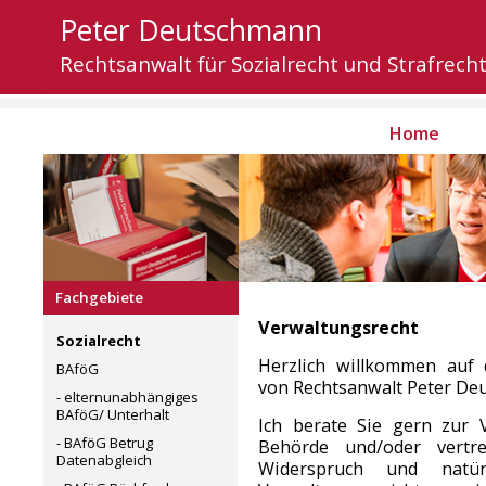
Peter Deutschmann
Rechtsanwalt für Sozialrecht und Strafrech
Home
Fachgebiete
Verwaltungsrecht
Sozialrecht
Herzlich willkommen auf 
BAföG
von Rechtsanwalt Peter Deu
- elternunabhängiges
BAföG/ Unterhalt
Ich berate Sie gern zur 
- BAföG Betrug
Behörde und/oder vertr
Datenabgleich
Widerspruch und natü