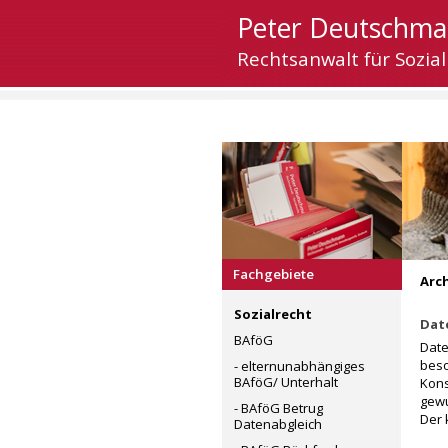
Peter Deutschm
Rechtsanwalt für Sozial
Fachgebiete
Arch
Sozialrecht
Dat
BAföG
Date
beso
- elternunabhängiges
BAföG/ Unterhalt
Kons
gewu
- BAföG Betrug
Der 
Datenabgleich