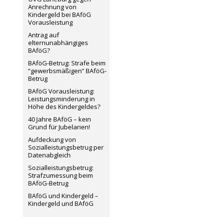
Anrechnung von
Kindergeld bei BAföG
Vorausleistung
Antrag auf
elternunabhängiges
BAföG?
BAföG-Betrug: Strafe beim
“gewerbsmäßigen” BAföG-
Betrug
BAföG Vorausleistung:
Leistungsminderung in
Höhe des Kindergeldes?
40 Jahre BAföG – kein
Grund für Jubelarien!
Aufdeckung von
Sozialleistungsbetrug per
Datenabgleich
Sozialleistungsbetrug:
Strafzumessung beim
BAföG-Betrug
BAföG und Kindergeld –
Kindergeld und BAföG