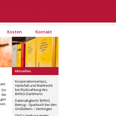
Kosten
Kontakt
Aktuelles
Kooperationserlass,
gen
Härtefall und Wahlrecht
bei Rückzahlung des
 Ein
BAföG-Darlehens
 die
ögen
Datenabgleich/ BAföG
ben.
Betrug – Sparbuch bei den
Großeltern – Vermögen
OVG Lüneburg gegen