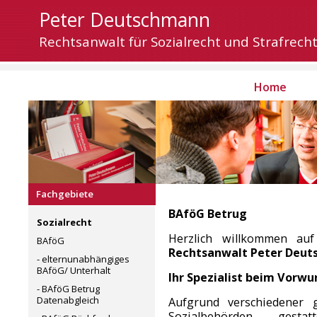
Peter Deutschmann
Rechtsanwalt für Sozialrecht und Strafrech
Home
Fachgebiete
BAföG Betrug
Sozialrecht
Herzlich willkommen a
BAföG
Rechtsanwalt Peter Deu
- elternunabhängiges
BAföG/ Unterhalt
Ihr Spezialist beim Vorw
- BAföG Betrug
Datenabgleich
Aufgrund verschiedener 
Sozialbehörden gest