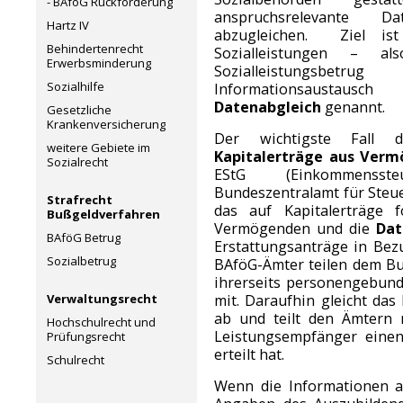
- BAföG Rückforderung
anspruchsrelevante D
Hartz IV
abzugleichen. Ziel is
Behindertenrecht
Sozialleistungen – al
Erwerbsminderung
Sozialleistungsbet
Sozialhilfe
Informationsausta
Datenabgleich
genannt.
Gesetzliche
Krankenversicherung
Der wichtigste Fall d
weitere Gebiete im
Kapitalerträge aus Ver
Sozialrecht
EStG (Einkommensste
Bundeszentralamt für Steue
Strafrecht
das auf Kapitalerträge 
Bußgeldverfahren
Vermögenden und die
Dat
BAföG Betrug
Erstattungsanträge in Bezu
Sozialbetrug
BAföG-Ämter teilen dem Bu
ihrerseits personengebun
Verwaltungsrecht
mit. Daraufhin gleicht da
ab und teilt den Ämtern
Hochschulrecht und
Leistungsempfänger einen 
Prüfungsrecht
erteilt hat.
Schulrecht
Wenn die Informationen a