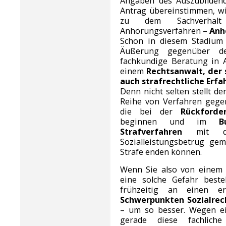
Angaben des Auszubilden
Antrag übereinstimmen, wi
zu dem Sachverhalt 
Anhörungsverfahren –
Anh
Schon in diesem Stadium 
Äußerung gegenüber d
fachkundige Beratung in
einem
Rechtsanwalt, der 
auch strafrechtliche Erf
Denn nicht selten stellt d
Reihe von Verfahren gege
die bei der
Rückforde
beginnen und im
B
Strafverfahren
mit 
Sozialleistungsbetrug ge
Strafe enden können.
Wenn Sie also von einem 
eine solche Gefahr best
frühzeitig an einen e
Schwerpunkten Sozialrec
– um so besser. Wegen ei
gerade diese fachlich