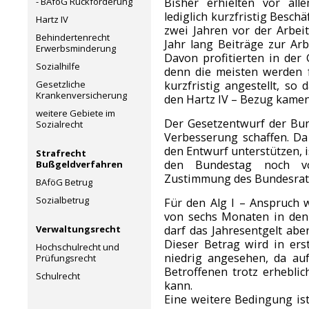
- BAföG Rückforderung
Bisher erhielten vor all
lediglich kurzfristig Beschä
Hartz IV
zwei Jahren vor der Arbeit
Behindertenrecht
Jahr lang Beiträge zur Arb
Erwerbsminderung
Davon profitierten in der
Sozialhilfe
denn die meisten werden 
Gesetzliche
kurzfristig angestellt, so 
Krankenversicherung
den Hartz IV – Bezug kamen
weitere Gebiete im
Der Gesetzentwurf der Bun
Sozialrecht
Verbesserung schaffen. Da
den Entwurf unterstützen, 
Strafrecht
den Bundestag noch vo
Bußgeldverfahren
Zustimmung des Bundesrates
BAföG Betrug
Sozialbetrug
Für den Alg I – Anspruch 
von sechs Monaten in den 
Verwaltungsrecht
darf das Jahresentgelt aber
Dieser Betrag wird in ers
Hochschulrecht und
niedrig angesehen, da au
Prüfungsrecht
Betroffenen trotz erheblic
Schulrecht
kann.
Eine weitere Bedingung ist