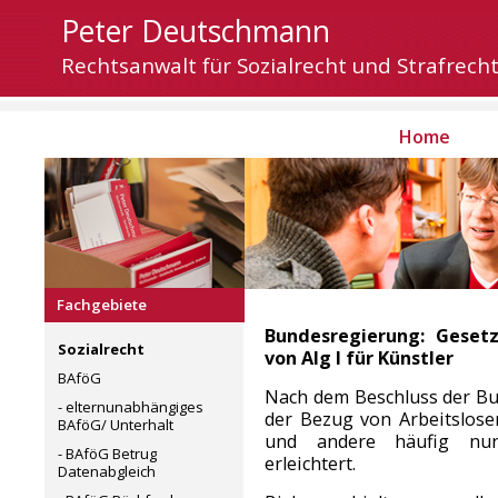
Peter Deutschmann
Rechtsanwalt für Sozialrecht und Strafrech
Home
Fachgebiete
Bundesregierung: Geset
Sozialrecht
von Alg I für Künstler
BAföG
Nach dem Beschluss der Bu
- elternunabhängiges
der Bezug von Arbeitslosen
BAföG/ Unterhalt
und andere häufig nur k
- BAföG Betrug
erleichtert.
Datenabgleich