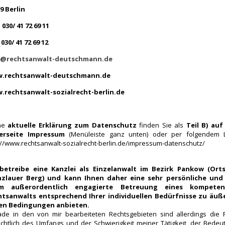
9 Berlin
: 030/ 41 72 69 11
 030/ 41 72 69 12
l@rechtsanwalt-deutschmann.de
.rechtsanwalt-deutschmann.de
.rechtsanwalt-sozialrecht-berlin.de
ne
aktuelle Erklärung zum Datenschutz
finden Sie als
Teil B) auf
erseite Impressum
(Menüleiste ganz unten) oder per folgendem L
://www.rechtsanwalt-sozialrecht-berlin.de/impressum-datenschutz/
 betreibe eine Kanzlei als Einzelanwalt im Bezirk Pankow (Orts
nzlauer Berg) und kann Ihnen daher
eine sehr persönliche und
em außerordentlich engagierte Betreuung eines kompeten
htsanwalts entsprechend Ihrer individuellen Bedürfnisse zu äuß
ren Bedingungen
anbieten.
de in den von mir bearbeiteten Rechtsgebieten sind allerdings die F
ichtlich des Umfangs und der Schwierigkeit meiner Tätigkeit, der Bedeu