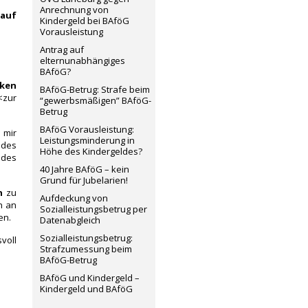
Anrechnung von
auf
Kindergeld bei BAföG
Vorausleistung
Antrag auf
elternunabhängiges
BAföG?
nken
BAföG-Betrug: Strafe beim
<zur
“gewerbsmäßigen” BAföG-
Betrug
BAföG Vorausleistung:
 mir
Leistungsminderung in
 des
Höhe des Kindergeldes?
edes
40 Jahre BAföG – kein
Grund für Jubelarien!
n
zu
Aufdeckung von
h an
Sozialleistungsbetrug per
en.
Datenabgleich
Sozialleistungsbetrug:
voll
Strafzumessung beim
BAföG-Betrug
BAföG und Kindergeld –
Kindergeld und BAföG