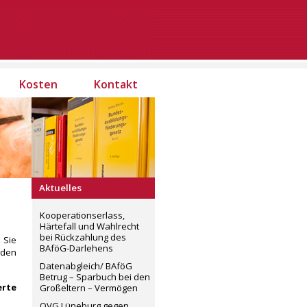
Kosten
Kontakt
Aktuelles
Kooperationserlass,
Härtefall und Wahlrecht
bei Rückzahlung des
 Sie
BAföG-Darlehens
 den
Datenabgleich/ BAföG
Betrug – Sparbuch bei den
erte
Großeltern – Vermögen
OVG Lüneburg gegen