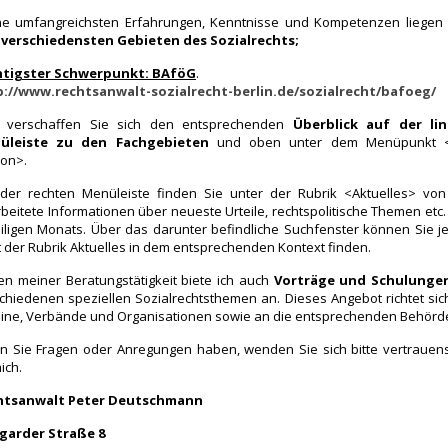
e umfangreichsten Erfahrungen, Kenntnisse und Kompetenzen liegen
 verschiedensten Gebieten des Sozialrechts;
htigster Schwerpunkt: BAföG
.
p://www.rechtsanwalt-sozialrecht-berlin.de/sozialrecht/bafoeg/
te verschaffen Sie sich den entsprechenden
Überblick auf der li
üleiste zu den Fachgebieten
und oben unter dem Menüpunkt 
on>.
der rechten Menüleiste finden Sie unter der Rubrik <Aktuelles> von
beitete Informationen über neueste Urteile, rechtspolitische Themen etc.
iligen Monats. Über das darunter befindliche Suchfenster können Sie j
 der Rubrik Aktuelles in dem entsprechenden Kontext finden.
n meiner Beratungstätigkeit biete ich auch
Vorträge und Schulunge
chiedenen speziellen Sozialrechtsthemen an. Dieses Angebot richtet sic
ine, Verbände und Organisationen sowie an die entsprechenden Behörd
 Sie Fragen oder Anregungen haben, wenden Sie sich bitte vertrauens
ich.
htsanwalt Peter Deutschmann
garder Straße 8