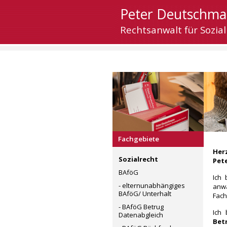
Peter Deutschm
Rechtsanwalt für Sozial
Fachgebiete
Her
Sozialrecht
Pet
BAföG
Ich 
- elternunabhängiges
anwa
BAföG/ Unterhalt
Fac
- BAföG Betrug
Ich
Datenabgleich
Bet