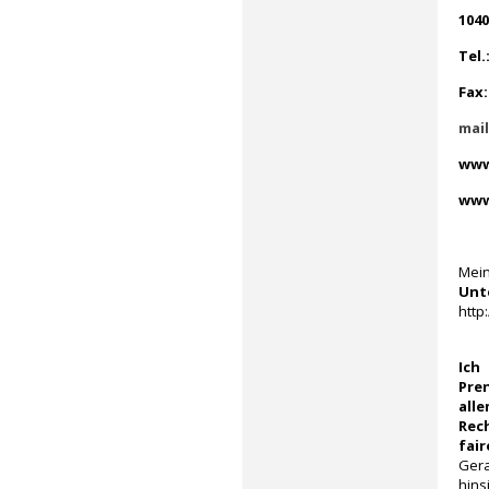
1040
Tel.
Fax:
mai
www
www
Mei
Unt
http
Ich
Pre
all
Rec
fai
Gera
hins