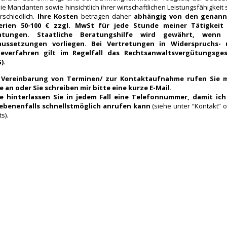
die Mandanten sowie hinsichtlich ihrer wirtschaftlichen Leistungsfähigkeit 
rschiedlich.
Ihre Kosten
betragen daher
abhängig von den genann
terien 50-100 € zzgl. MwSt für jede Stunde meiner Tätigkeit
atungen. Staatliche Beratungshilfe wird gewährt, wenn 
aussetzungen vorliegen. Bei Vertretungen in Widerspruchs-
geverfahren gilt im Regelfall das Rechtsanwaltsvergütungsge
)
.
 Vereinbarung von Terminen/ zur Kontaktaufnahme rufen Sie 
e an oder Sie schreiben mir bitte eine
kurze
E-Mail.
te hinterlassen Sie in jedem Fall eine Telefonnummer, damit ich
ebenenfalls schnellstmöglich anrufen kann
(siehe unter “Kontakt” 
s).