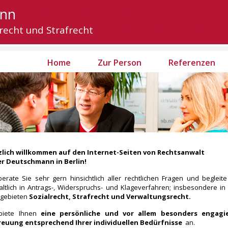
ann
recht und Strafrecht
Home
Zur Person
Referenzen
zlich willkommen auf den Internet-Seiten von Rechtsanwalt
er Deutschmann in Berlin!
berate Sie sehr gern hinsichtlich aller rechtlichen Fragen und begleite
ltlich in Antrags-, Widerspruchs- und Klageverfahren; insbesondere in
hgebieten
Sozialrecht, Strafrecht und Verwaltungsrecht.
 biete Ihnen
eine persönliche und vor allem besonders engagi
reuung entsprechend Ihrer individuellen Bedürfnisse
an.