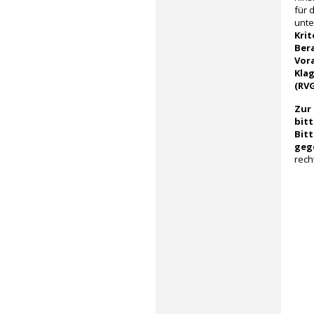
für 
unte
Kri
Ber
Vor
Kla
(RVG
Zur
bitt
Bit
geg
recht