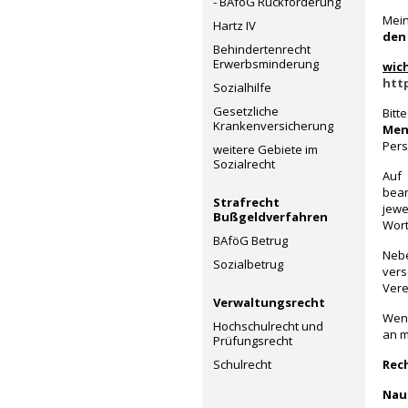
- BAföG Rückforderung
Mein
Hartz IV
den
Behindertenrecht
Erwerbsminderung
wic
htt
Sozialhilfe
Gesetzliche
Bit
Krankenversicherung
Men
Pers
weitere Gebiete im
Sozialrecht
Auf 
bear
Strafrecht
jewe
Bußgeldverfahren
Wort
BAföG Betrug
Nebe
Sozialbetrug
vers
Vere
Verwaltungsrecht
Wenn
Hochschulrecht und
an m
Prüfungsrecht
Schulrecht
Rec
Nau